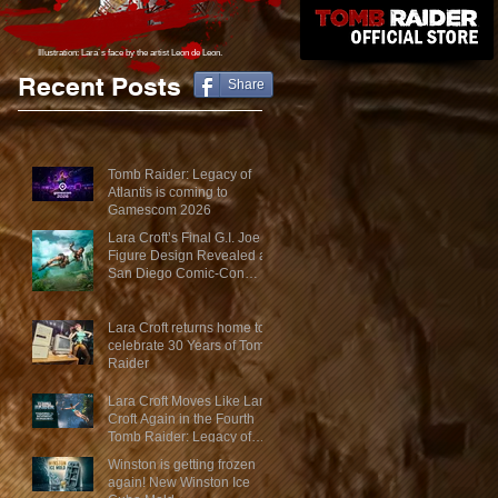
Illustration: Lara´s face
by the artist Leon de Leon.
Recent Posts
Share
Tomb Raider: Legacy of
Atlantis is coming to
Gamescom 2026
Lara Croft’s Final G.I. Joe
Figure Design Revealed at
San Diego Comic-Con
2026
Lara Croft returns home to
celebrate 30 Years of Tomb
Raider
Lara Croft Moves Like Lara
Croft Again in the Fourth
Tomb Raider: Legacy of
Atlantis Mini-Documentary
Winston is getting frozen
again! New Winston Ice