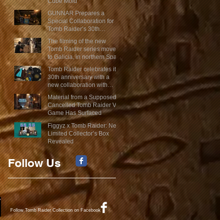
Cube Mold
GUNNAR Prepares a
Special Collaboration for
Tomb Raider’s 30th
Anniversary
The filming of the new
Tomb Raider series moves
to Galicia, in northern Spain
Tomb Raider celebrates its
30th anniversary with a
new collaboration with
Insert Coin
Material from a Supposed
Cancelled Tomb Raider VR
Game Has Surfaced
Figgyz x Tomb Raider: New
Limited Collector’s Box
Revealed
Follow Us
Follow Tomb Raider Collection on Facebook