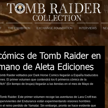
T
THE EXHIBITION
EXCHANGE FOUNDATION
INTERVIEWS
NE
 cómics de Tomb Raider en
 mano de Aleta Ediciones
Tomb Raider editados por Dark Horse Comics llegarán a España traducidos 
ones. El primer volumen que contendrá los 6 primeros cómics de la 
Witch" (En tiempo de brujas) llegarán a las tiendas en el mes de Mayo de 
Tomb Raider. Este primer volumen recoge las aventuras de Lara Croft tras 
supervivientes del Endurance están experimentando visiones horribles 
n el reino perdido de Yamatai. Sin embargo, pronto se hace evidente que 