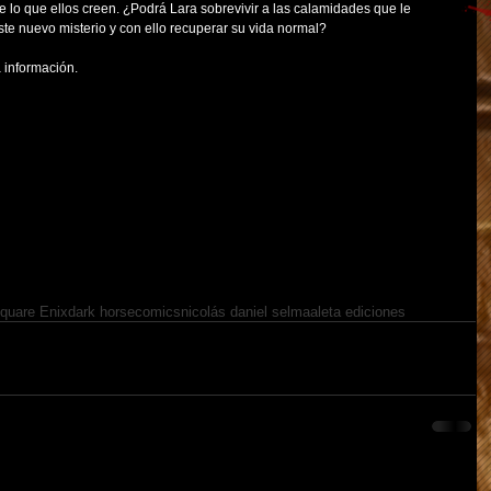
 lo que ellos creen. ¿Podrá Lara sobrevivir a las calamidades que le 
ste nuevo misterio y con ello recuperar su vida normal?  
 información. 
quare Enix
dark horse
comics
nicolás daniel selma
aleta ediciones