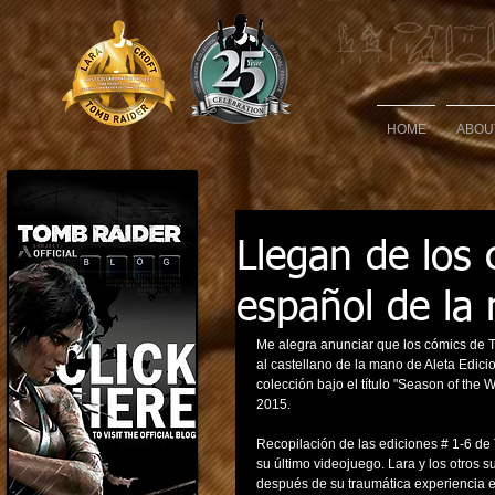
HOME
ABOU
Llegan de los
español de la
Me alegra anunciar que los cómics de 
al castellano de la mano de Aleta Edici
colección bajo el título "Season of the 
2015. 
Recopilación de las ediciones # 1-6 de 
su último videojuego. Lara y los otros 
después de su traumática experiencia e